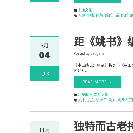
宗族文化
凡例
,
姚书
,
姚族
,
姚氏宗谱
,
姚氏知
距《姚书》
5月
04
Posted by
yaogens
《中国姚氏知见录》将是与《中国
简介）。
0
READ MORE →
姚氏报道
,
宗族文化
姚书
,
姚会
,
姚庆三
,
姚族
,
姚氏大宗
独特而古老
11月