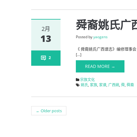
舜裔姚氏广
2月
13
Posted by
yaogens
《 舜裔姚氏广西谱志》编修理事
[…]
2
READ MORE →
宗族文化
姚氏
,
家族
,
家谱
,
广西姚
,
舜
,
舜裔
←
Older posts
Post navigation