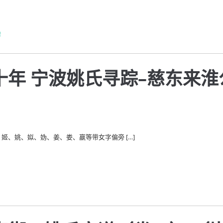
谱
十年 宁波姚氏寻踪–慈东来淮
姬、姚、姒、妫、姜、娄、嬴等带女字偏旁 […]