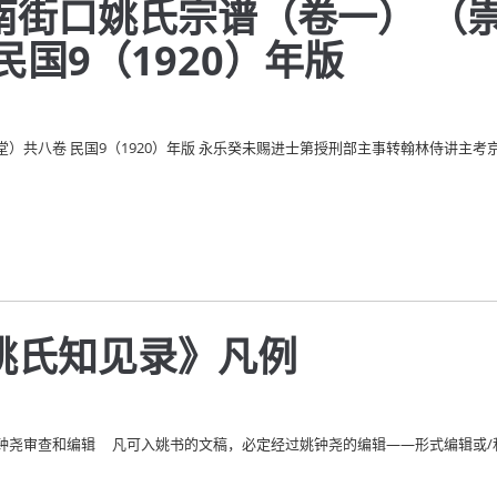
南街口姚氏宗谱（卷一） （
民国9（1920）年版
共八卷 民国9（1920）年版 永乐癸未赐进士第授刑部主事转翰林侍讲主考京闱
姚氏知见录》凡例
尧审查和编辑 凡可入姚书的文稿，必定经过姚钟尧的编辑——形式编辑或/和 