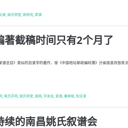
见录
,
姚氏祠堂
,
姚钟尧
,
家谱
编著截稿时间只有2个月了
家谱总目》类似的目录学的著作，按《中国地址邮政编码簿》分省按县存放条
祠
,
姚氏宗祠
,
姚氏祠堂
,
姚网
,
宗亲会
,
家谱
,
屠呦呦
,
知见录
持续的南昌姚氏叙谱会