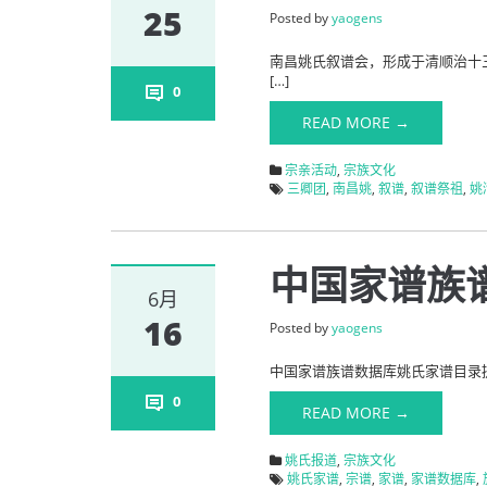
25
Posted by
yaogens
南昌姚氏叙谱会，形成于清顺治十
[…]
0
READ MORE →
宗亲活动
,
宗族文化
三卿团
,
南昌姚
,
叙谱
,
叙谱祭祖
,
姚
中国家谱族
6月
16
Posted by
yaogens
中国家谱族谱数据库姚氏家谱目录提要 
0
READ MORE →
姚氏报道
,
宗族文化
姚氏家谱
,
宗谱
,
家谱
,
家谱数据库
,