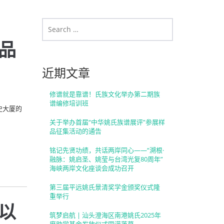
品
近期文章
修谱就是靠谱！氏族文化举办第二期族
谱编修培训班
史大厦的
关于举办首届“中华姚氏族谱展评”参展样
品征集活动的通告
铭记先贤功绩，共话两岸同心——“溯根·
融脉：姚启圣、姚莹与台湾光复80周年”
海峡两岸文化座谈会成功召开
第三届平远姚氏景清奖学金颁奖仪式隆
重举行
谱以
筑梦启航 | 汕头澄海区南港姚氏2025年