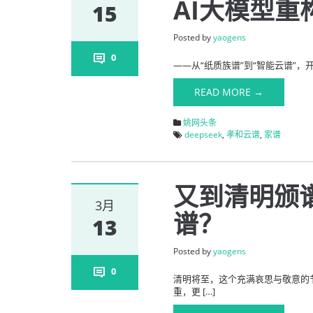
AI大模型
15
Posted by
yaogens
0
——从“纸质族谱”到“智能云谱”，开
READ MORE →
姚网头条
deepseek
,
孝和云谱
,
家谱
又到清明颁
3月
谱？
13
Posted by
yaogens
0
清明将至，这个充满哀思与敬意的
重，更 […]