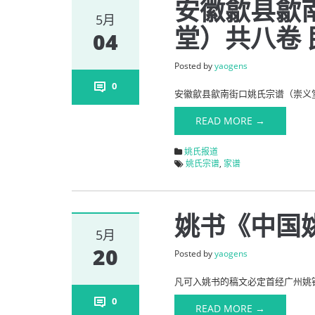
安徽歙县歙
5月
堂）共八卷 
04
Posted by
yaogens
0
安徽歙县歙南街口姚氏宗谱（崇义堂）
READ MORE →
姚氏报道
姚氏宗谱
,
家谱
姚书《中国
5月
20
Posted by
yaogens
凡可入姚书的稿文必定首经广州姚钟
0
READ MORE →