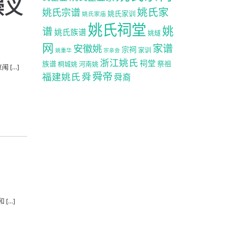
崇义
姚氏家
姚氏宗谱
姚氏家训
姚氏家庙
姚氏祠堂
姚
谱
姚氏族谱
姚燧
网
家谱
安徽姚
宗祠
家训
姚重华
宗亲会
浙江姚氏
祠堂
族谱
祭祖
桐城姚
河南姚
 […]
舜帝
福建姚氏
舜
舜裔
[…]