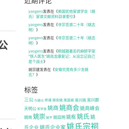
近期评论
yaogens
发表在《
美国犹他家谱学会（姚
氏）家谱文献资料目录索引
》
yaogens
发表在《
寻宗觅谱二十年（姚志
明）
》
yaogens
发表在《
寻宗觅谱二十年（姚志
公
明）
》
yaogens
发表在《
桐城籍著名的麻醉学家
“铁人医生”姚尚龙康复记：从没忘记自己
是个战士
》
姚宗建
发表在《
安徽究竟有多少支姚
氏？
》
标签
三公
吴兴郡
吴兴姚
修谱
南安姚
南昌姚
九嶷山
姚商会
姚商
姚商峰会
天明公
奖学金
姚崇
姚氏
姚枢
姚
姚姓
姚廷明
姚平
姚氏宗祠
姚氏企业家
氏企业