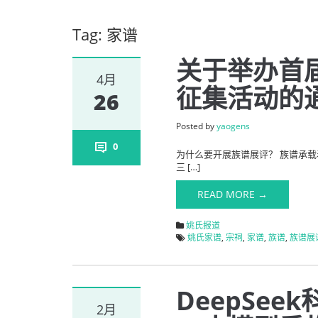
Tag: 家谱
关于举办首
4月
征集活动的
26
Posted by
yaogens
0
为什么要开展族谱展评？ 族谱承
三 […]
READ MORE →
姚氏报道
姚氏家谱
,
宗祠
,
家谱
,
族谱
,
族谱展
DeepSe
2月