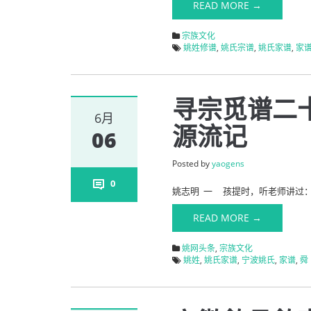
READ MORE →
宗族文化
姚姓修谱
,
姚氏宗谱
,
姚氏家谱
,
家
寻宗觅谱二
6月
源流记
06
Posted by
yaogens
0
姚志明 一 孩提时，听老师讲过：
READ MORE →
姚网头条
,
宗族文化
姚姓
,
姚氏家谱
,
宁波姚氏
,
家谱
,
舜