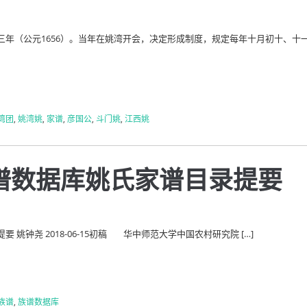
三年（公元1656）。当年在姚湾开会，决定形成制度，规定每年十月初十、十
湾团
,
姚湾姚
,
家谱
,
彦国公
,
斗门姚
,
江西姚
谱数据库姚氏家谱目录提要
姚钟尧 2018-06-15初稿 华中师范大学中国农村研究院 […]
族谱
,
族谱数据库