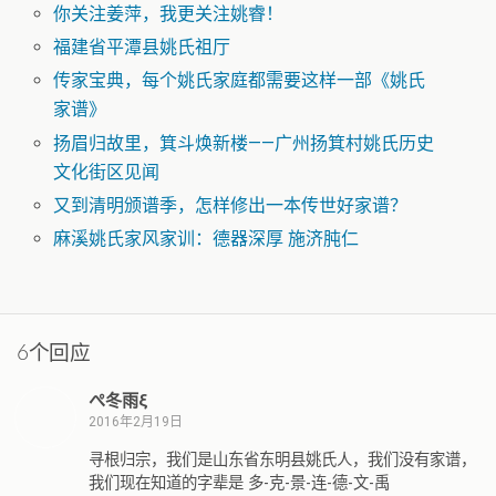
你关注姜萍，我更关注姚睿！
福建省平潭县姚氏祖厅
传家宝典，每个姚氏家庭都需要这样一部《姚氏
家谱》
扬眉归故里，箕斗焕新楼——广州扬箕村姚氏历史
文化街区见闻
又到清明颁谱季，怎样修出一本传世好家谱？
麻溪姚氏家风家训：德器深厚 施济肫仁
6个回应
ぺ冬雨ξ
2016年2月19日
寻根归宗，我们是山东省东明县姚氏人，我们没有家谱，
我们现在知道的字辈是 多-克-景-连-德-文-禹