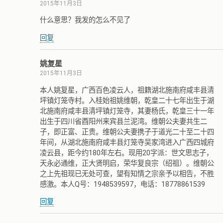
2015年11月3日
什么意思？我发的怎么不见了
回复
姚复星
2015年11月3日
本人姚复星，广西百色凌云人，祖籍湖北施南府咸丰县清
坪镇灯笼寺村。入桂始祖姚维朝，乾皇二十七年出生于湖
北施南府咸丰县清坪镇灯笼寺，其妻杨氏，乾皇三十一年
出生于四川省酉阳州来宾县兰泥湾。维朝公夫妻共生二
子，即正富、正贵。维朝公夫妻携子于道光二十至二十四
年间，从湖北施南府咸丰县灯笼寺吴家湾进入广西四城府
凌云县，距今约180年左右。现用20字派：世文思志子，
天永必通维，正大贤明启，荣华复良宗（绍祖）。维朝公
之上先祖现已无处可查，望有知情之宗亲予以相告，不胜
感激。本人Q号：1948539597，电话：18778861539
回复