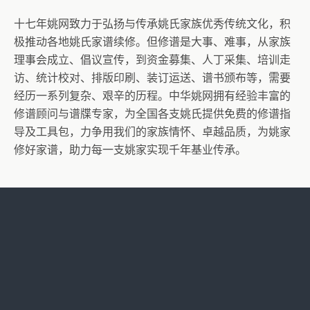
十七年姚网致力于弘扬与传承姚氏家族优秀传统文化，积
极推动各地姚氏家谱续修。但修谱是大事、难事，从家族
理事会成立、倡议宣传，到资金募集、人丁采集、培训走
访、统计校对、排版印刷、装订运送、谱书颁布等，需要
经历一系列复杂、艰辛的历程。中华姚网拥有经验丰富的
修谱顾问与谱牒专家，为全国各支姚氏提供免费的修谱指
导及工具包，力争用我们的家族情怀、卓越品质，为姚家
修好家谱，助力每一支姚家实现千年基业传承。
如果您准备修谱或正在修谱，请扫码申请。有了姚网的专
业助力，会让你事半功倍、光耀宗族。
中华姚网第五届姚商峰会成功召开，规模、内