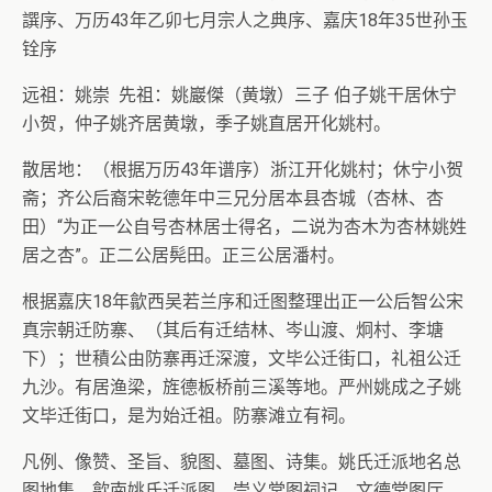
譔序、万历43年乙卯七月宗人之典序、嘉庆18年35世孙玉
铨序
远祖：姚崇 先祖：姚巖傑（黄墩）三子 伯子姚干居休宁
小贺，仲子姚齐居黄墩，季子姚直居开化姚村。
散居地：（根据万历43年谱序）浙江开化姚村；休宁小贺
斋；齐公后裔宋乾德年中三兄分居本县杏城（杏林、杏
田）“为正一公自号杏林居士得名，二说为杏木为杏林姚姓
居之杏”。正二公居髡田。正三公居潘村。
根据嘉庆18年歙西吴若兰序和迁图整理出正一公后智公宋
真宗朝迁防寨、（其后有迁结林、岑山渡、炯村、李塘
下）；世積公由防寨再迁深渡，文毕公迁街口，礼祖公迁
九沙。有居渔梁，旌德板桥前三溪等地。严州姚成之子姚
文毕迁街口，是为始迁祖。防寨滩立有祠。
凡例、像赞、圣旨、貌图、墓图、诗集。姚氏迁派地名总
图地集、歙南姚氏迁派图。崇义堂图祠记，文德堂图厅