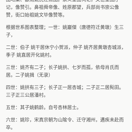
记，像赞引。鼻祖舜帝像、姓原郡望，兵部尚书崇公像
赞，街口始祖姚文毕像赞等。
根据世系图表整理；一世：姚巖傑（唐德符迁黄墩）生三
子，
二世：伯子 姚干居休宁小贺派，仲子 姚齐居黄墩杏城派，
季子 姚直居开化姚村。
三世：姚齐有二子；长子姚拱、七岁而孤，依母肖氏而
居。二子姚揖（无录）
四世：姚拱有三子；长子正一居杏城；二子正二居髡田。
三子正三公居潘村。
五世：其子姚鹤龄。自号杏林居士。
六世：姚珍，宋真宗朝为山隂令、迁守湘州，遘疾未赴而
卒。