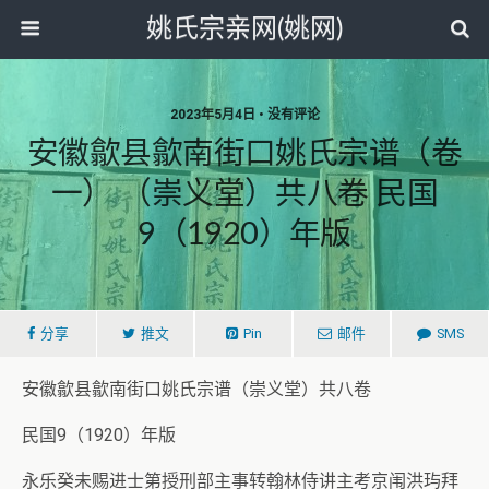
姚氏宗亲网(姚网)
2023年5月4日 • 没有评论
安徽歙县歙南街口姚氏宗谱（卷
一） （崇义堂）共八卷 民国
9（1920）年版
分享
推文
Pin
邮件
SMS
安徽歙县歙南街口姚氏宗谱（崇义堂）共八卷
民国9（1920）年版
永乐癸未赐进士第授刑部主事转翰林侍讲主考京闱洪玙拜