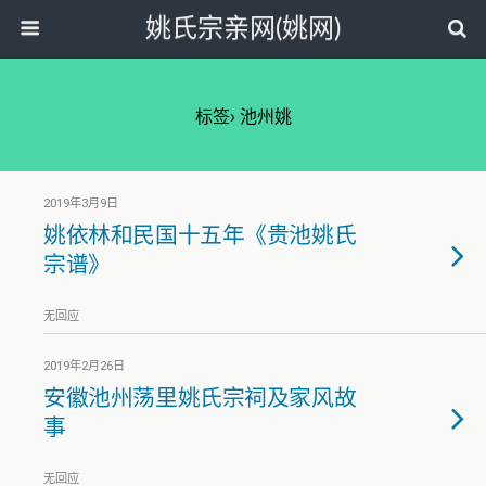
姚氏宗亲网(姚网)
标签› 池州姚
2019年3月9日
姚依林和民国十五年《贵池姚氏
宗谱》
无回应
2019年2月26日
安徽池州荡里姚氏宗祠及家风故
事
无回应