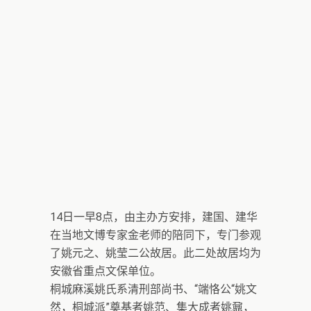
14日一早8点，由主办方安排，建国、建华
在当地文博专家金老师的陪同下，专门参观
了姚元之、姚莹二公故居。此二处故居均为
安徽省重点文保单位。
桐城麻溪姚氏系清刑部尚书、“端恪公“姚文
然，桐城派”奠基者姚范、集大成者姚鼐，