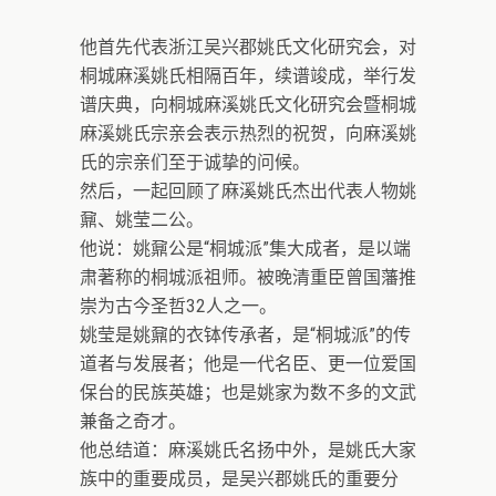
他首先代表浙江吴兴郡姚氏文化研究会，对
桐城麻溪姚氏相隔百年，续谱竣成，举行发
谱庆典，向桐城麻溪姚氏文化研究会暨桐城
麻溪姚氏宗亲会表示热烈的祝贺，向麻溪姚
氏的宗亲们至于诚挚的问候。
然后，一起回顾了麻溪姚氏杰出代表人物姚
鼐、姚莹二公。
他说：姚鼐公是“桐城派”集大成者，是以端
肃著称的桐城派祖师。被晚清重臣曾国藩推
崇为古今圣哲32人之一。
姚莹是姚鼐的衣钵传承者，是“桐城派”的传
道者与发展者；他是一代名臣、更一位爱国
保台的民族英雄；也是姚家为数不多的文武
兼备之奇才。
他总结道：麻溪姚氏名扬中外，是姚氏大家
族中的重要成员，是吴兴郡姚氏的重要分