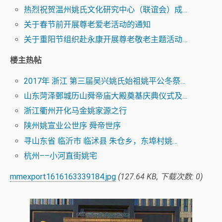
热烈祝贺温州姚氏文化研究中心（联谊会）成…
关于春节前开展尊老爱老活动的通知
关于重阳节组织赴永康开展尊老敬老主题活动…
楼主热帖
2017年 浙江 第三届吴兴姚氏始祖姚平公冬祭…
山东菏泽鄄城历山舜帝庙大殿奠基庆典仪式及…
浙江衢州开化马金姚家源之行
陕州姚宣业公世序 舜帝世序
寻山东省 临沂市 临沭县 朱仓乡，东埠村姚…
杭州––小河直街姚宅
mmexport1616163339184.jpg
(127.64 KB, 下载次数: 0)