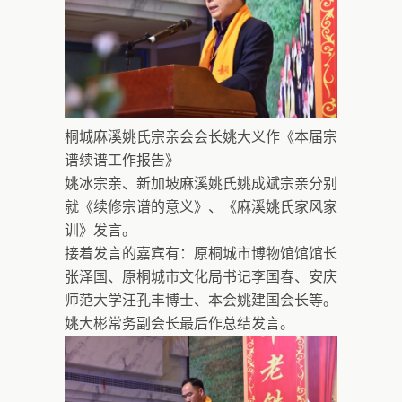
桐城麻溪姚氏宗亲会会长姚大义作《本届宗
谱续谱工作报告》
姚冰宗亲、新加坡麻溪姚氏姚成斌宗亲分别
就《续修宗谱的意义》、《麻溪姚氏家风家
训》发言。
接着发言的嘉宾有：原桐城市博物馆馆馆长
张泽国、原桐城市文化局书记李国春、安庆
师范大学汪孔丰博士、本会姚建国会长等。
姚大彬常务副会长最后作总结发言。