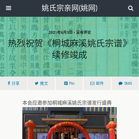
姚氏宗亲网(姚网)
2021年6月3日 • 没有评论
热烈祝贺《桐城麻溪姚氏宗谱》
续修竣成
分享
推文
Pin
邮件
SMS
本会应邀参加桐城麻溪姚氏宗谱发行盛典