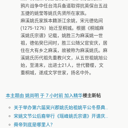
鸦片战争中任台湾兵备道取得抗英保台五战
五捷的姚莹等姚氏先贤所在家族。
麻溪姚氏家族本籍浙江余姚，宋元德佑间
(1275-1276）始迁至桐城。根据《桐城麻
溪姚氏宗谱》记载，姚胜三为麻溪姚一世
祖，德佑癸巳间时，胜三公随父官安庆，居
住在大有乡之麻溪，故被称为麻溪姚氏。麻
溪姚氏历代祖先重教兴文，从五世祖姚旭公
始，至清末，出进士21人，世代簪缨，文
重桐城，遂成文学世家，扬名中外。
本主题由 姚尚明 于 7 小时前 加入精华
楼主新帖
关于举办第六届吴兴郡姚氏始祖姚平公冬祭典…
宋姚文节公后裔举行《瑶峰姚氏宗谱》开谱庆…
舜帝到底是哪里人？