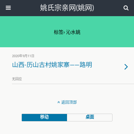
姚氏宗亲网(姚网)
标签› 沁水姚
2020年9月11日
山西-历山古村姚家寨——路明
无回应
返回顶部
移动
桌面