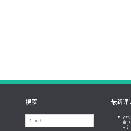
搜索
最新评
yao
会（
引
》