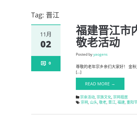
Tag: 晋江
福建晋江市内
11月
敬老活动
02
Posted by
yaogens
0
尊敬的老年宗乡亲们大家好！ 金秋
[…]
READ MORE →
宗亲活动
,
宗族文化
,
宗祠祖居
宗祠
,
山头
,
敬老
,
晋江
,
福建
,
重阳