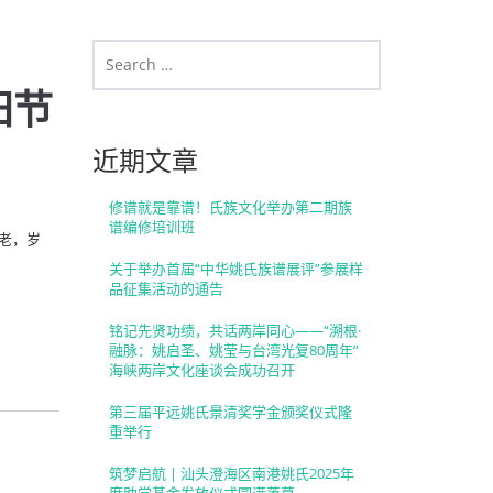
阳节
近期文章
修谱就是靠谱！氏族文化举办第二期族
谱编修培训班
老，岁
关于举办首届“中华姚氏族谱展评”参展样
品征集活动的通告
铭记先贤功绩，共话两岸同心——“溯根·
融脉：姚启圣、姚莹与台湾光复80周年”
海峡两岸文化座谈会成功召开
第三届平远姚氏景清奖学金颁奖仪式隆
重举行
筑梦启航 | 汕头澄海区南港姚氏2025年