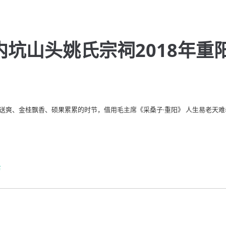
坑山头姚氏宗祠2018年重
送爽、金桂飘香、硕果累累的时节，借用毛主席《采桑子·重阳》 人生易老天难
节