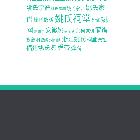
姚氏家
姚氏宗谱
姚氏家训
姚氏家庙
姚氏祠堂
姚
谱
姚氏族谱
姚燧
网
家谱
安徽姚
宗祠
家训
姚重华
宗亲会
浙江姚氏
祠堂
族谱
祭祖
桐城姚
河南姚
舜帝
福建姚氏
舜
舜裔