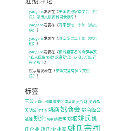
近期评论
yaogens
发表在《
美国犹他家谱学会（姚
氏）家谱文献资料目录索引
》
yaogens
发表在《
寻宗觅谱二十年（姚志
明）
》
yaogens
发表在《
寻宗觅谱二十年（姚志
明）
》
yaogens
发表在《
桐城籍著名的麻醉学家
“铁人医生”姚尚龙康复记：从没忘记自己
是个战士
》
姚宗建
发表在《
安徽究竟有多少支姚
氏？
》
标签
三公
吴兴郡
吴兴姚
修谱
南安姚
南昌姚
九嶷山
姚商会
姚商
姚商峰会
天明公
奖学金
姚崇
姚氏
姚枢
姚
姚姓
姚廷明
姚平
姚氏宗祠
姚氏企业家
氏企业