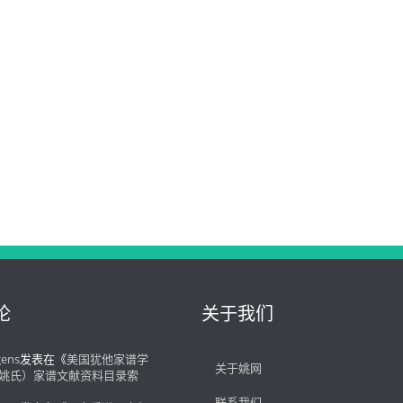
论
关于我们
gens
发表在《
美国犹他家谱学
关于姚网
姚氏）家谱文献资料目录索
联系我们