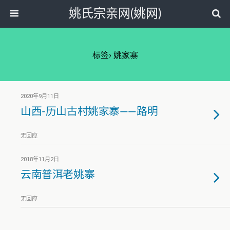
姚氏宗亲网(姚网)
标签› 姚家寨
2020年9月11日
山西-历山古村姚家寨——路明
无回应
2018年11月2日
云南普洱老姚寨
无回应