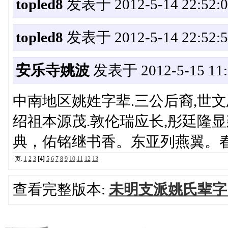
topled8
发表于 2012-5-14 22:52:0
topled8
发表于 2012-5-14 22:52:5
安乐寺姚波
发表于 2012-5-15 11:
中南地区姚姓字辈.三公后裔,世文
绍祖本源茂.敦伦瑞应长,彤廷隆显建
典，佑铭继书香。东亚列燕翼。
页:
1
2
3
[4]
5
6
7
8
9
10
11
12
13
查看完整版本:
未明支派姚氏辈字