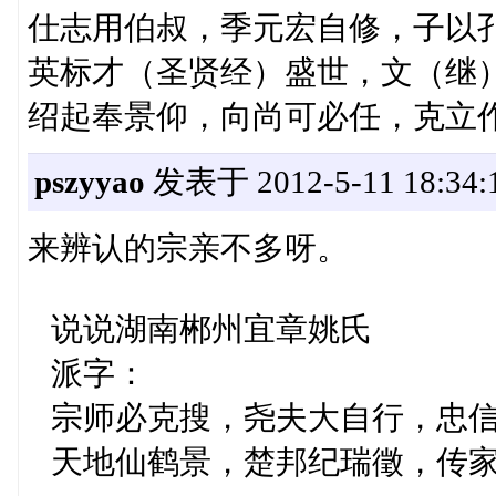
仕志用伯叔，季元宏自修，子以
英标才（圣贤经）盛世，文（继
绍起奉景仰，向尚可必任，克立
pszyyao
发表于 2012-5-11 18:34:
来辨认的宗亲不多呀。
说说湖南郴州宜章姚氏
派字：
宗师必克搜，尧夫大自行，忠信
天地仙鹤景，楚邦纪瑞徵，传家