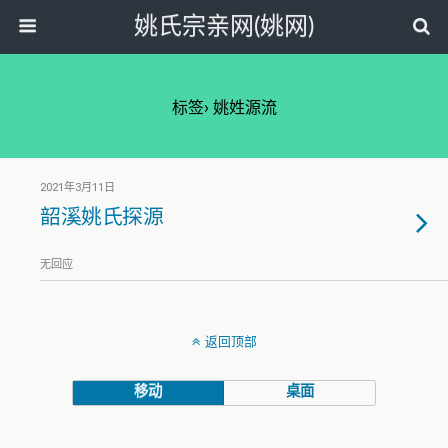
姚氏宗亲网(姚网)
标签› 姚姓源流
2021年3月11日
韶溪姚氏探源
无回应
返回顶部
移动
桌面