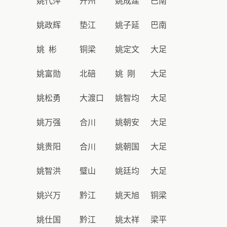
姚代萍
开州
姚成建
巴南
姚政辉
垫江
姚子延
巴南
姚 彬
铜梁
姚定文
大足
姚富勋
北碚
姚 刚
大足
姚松勇
大渡口
姚智均
大足
姚万强
合川
姚朝安
大足
姚贵阳
合川
姚朝国
大足
姚智洪
璧山
姚廷均
大足
姚兴万
黔江
姚天旭
铜梁
姚仕国
黔江
姚太祥
梁平