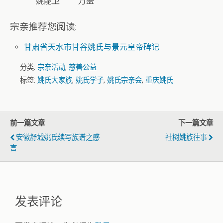
姚能卫
万盛
宗亲推荐您阅读:
甘肃省天水市甘谷姚氏与景元皇帝碑记
分类:
宗亲活动
,
慈善公益
标签:
姚氏大家族
,
姚氏学子
,
姚氏宗亲会
,
重庆姚氏
前一篇文章
下一篇文章
安徽舒城姚氏续写族谱之感
社树姚族往事
言
发表评论