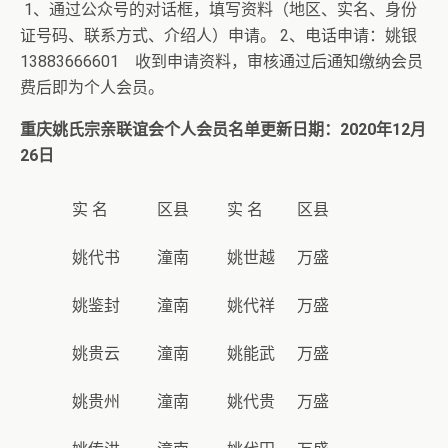
1、通过公众号的对话框，填写资料（地区、实名、身份
证号码、联系方式、介绍人）申请。 2、电话申请：姚银
13883666601 收到申请资料，审核通过后通知缴纳会员
费后即为个人会员。
重庆姚氏宗亲联谊会个人会员名单
更新日期：2020年12月
26日
实 名
区县
实 名
区县
姚代书
潼南
姚世越
万盛
姚鉴封
潼南
姚代祥
万盛
姚贵云
潼南
姚能武
万盛
姚贵州
潼南
姚代贵
万盛