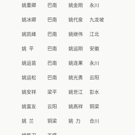
姚重卿
巴南
姚金刚
永川
姚冰卿
巴南
姚代泉
九龙坡
姚凯峰
巴南
姚继伟
江北
姚 平
巴南
姚运刚
安徽
姚运苗
巴南
姚连果
永川
姚运松
巴南
姚光勇
云阳
姚安祥
梁平
姚世江
彭水
姚富友
云阳
姚高祥
铜梁
姚 兰
铜梁
姚 力
合川