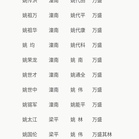
姚传洪
潼南
姚代田
万盛
姚祖万
潼南
姚代平
万盛
姚祖华
潼南
姚代康
万盛
姚 均
潼南
姚代科
万盛
姚荣龙
潼南
姚 南
万盛
姚世才
潼南
姚通全
万盛
姚世中
潼南
姚 伟
万盛
姚锡军
潼南
姚能平
万盛
姚太江
梁平
姚 林
万盛
姚国伦
梁平
姚 伟
万盛其林