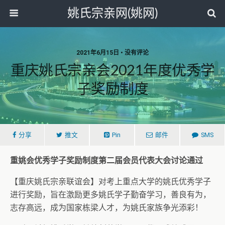
姚氏宗亲网(姚网)
2021年6月15日 • 没有评论
重庆姚氏宗亲会2021年度优秀学
子奖励制度
分享
推文
Pin
邮件
SMS
重姚会优秀学子奖励制度第二届会员代表大会讨论通过
【重庆姚氏宗亲联谊会】对考上重点大学的姚氏优秀学子
进行奖励，旨在激励更多姚氏学子勤奋学习，善良有为，
志存高远，成为国家栋梁人才，为姚氏家族争光添彩！