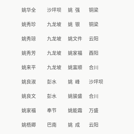
姚华全
沙坪坝
姚 强
铜梁
姚秀珍
九龙坡
姚 银
铜梁
姚秀琼
九龙坡
姚文件
云阳
姚秀芳
九龙坡
姚家福
酉阳
姚来平
九龙坡
姚富顺
合川
姚良淑
彭水
姚 峰
沙坪坝
姚良文
彭水
姚骏盛
合川
姚家福
奉节
姚能霜
万盛
姚梧卿
巴南
姚 成
云阳