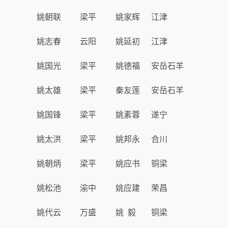
姚朝联
梁平
姚家辉
江津
姚志春
云阳
姚延初
江津
姚国光
梁平
姚德福
安岳石羊
姚太雄
梁平
秦友莲
安岳石羊
姚国锋
梁平
姚素蓉
遂宁
姚太洪
梁平
姚邦永
合川
姚朝炳
梁平
姚应书
铜梁
姚松池
渝中
姚应建
荣昌
姚代云
万盛
姚 毅
铜梁