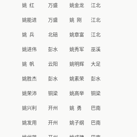
姚 红
万盛
姚金龙
江北
姚能进
万盛
姚 刚
江北
姚 兵
北碚
姚章富
江北
姚进伟
彭水
姚秀军
巫溪
姚 帆
云阳
姚明辉
大足
姚胜杰
彭水
姚素荣
彭水
姚荣沛
铜梁
姚高举
铜梁
姚兴利
开州
姚 勇
巴南
姚发用
开州
姚子纲
巴南